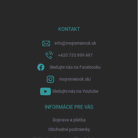
á
p
ä
t
i
KONTAKT
e
info
@
mojremienok.sk
+420 735 899 497
Sledujte nás na Facebooku
mojremienok.sk/
Sledujte nás na Youtube
INFORMÁCIE PRE VÁS
Doprava a platba
Obchodné podmienky