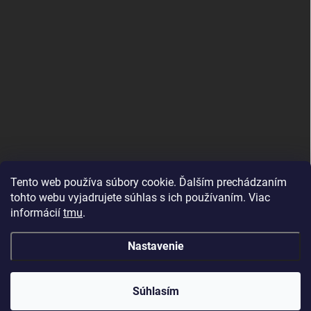
Tento web používa súbory cookie. Ďalším prechádzaním
tohto webu vyjadrujete súhlas s ich používaním. Viac
informácií
tmu
.
MujMiBand.cz
Nastavenie
Copyright 2026
MojRemienok.sk
. Všetky práva vyhradené.
Súhlasím
Vytvoril Shoptet