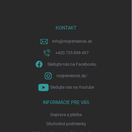
á
p
ä
t
i
KONTAKT
e
info
@
mojremienok.sk
+420 735 899 497
Sledujte nás na Facebooku
mojremienok.sk/
Sledujte nás na Youtube
INFORMÁCIE PRE VÁS
Doprava a platba
Obchodné podmienky