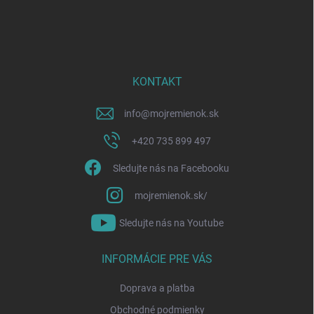
Z
á
p
ä
t
i
KONTAKT
e
info
@
mojremienok.sk
+420 735 899 497
Sledujte nás na Facebooku
mojremienok.sk/
Sledujte nás na Youtube
INFORMÁCIE PRE VÁS
Doprava a platba
Obchodné podmienky