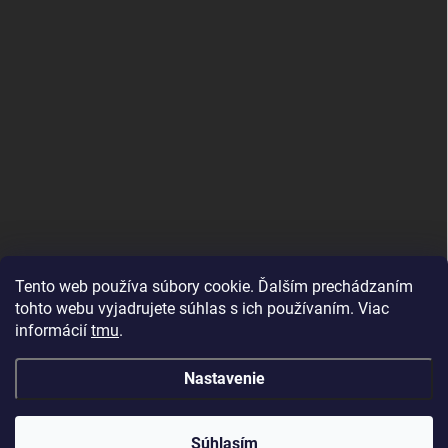
Tento web používa súbory cookie. Ďalším prechádzaním
tohto webu vyjadrujete súhlas s ich používaním. Viac
informácií
tmu
.
MujMiBand.cz
Nastavenie
Copyright 2026
MojRemienok.sk
. Všetky práva vyhradené.
Súhlasím