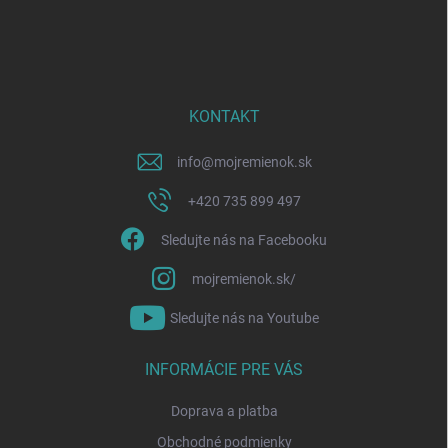
Z
á
p
ä
t
i
KONTAKT
e
info
@
mojremienok.sk
+420 735 899 497
Sledujte nás na Facebooku
mojremienok.sk/
Sledujte nás na Youtube
INFORMÁCIE PRE VÁS
Doprava a platba
Obchodné podmienky