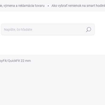
ie, výmena a reklamácia tovaru
Ako vybrať remienok na smart hodin
Hľadať
VEĽKOSTI
OCHRANA PRE SMART HODINKY
PRÍSLUŠEN
syFit/QuickFit 22 mm