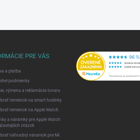
ORMÁCIE PRE VÁS
a a platba
dné podmienky
ie, výmena a reklamácia tovaru
brať remienok na smart hodinky
brať remienok na Apple Watch
nky a náramky pre Apple Watch
jčastejších otázok
ybrať náhradný náramok pre Mi