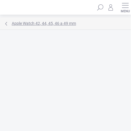
Prejsť
Hľadať
na
obsah
Apple Watch 42, 44, 45, 46 a 49 mm