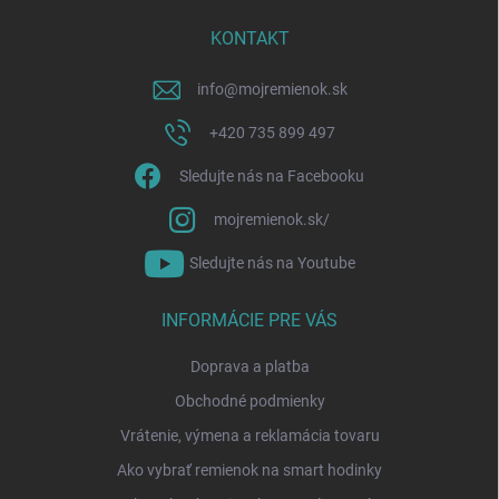
t
i
KONTAKT
e
info
@
mojremienok.sk
+420 735 899 497
Sledujte nás na Facebooku
mojremienok.sk/
Sledujte nás na Youtube
INFORMÁCIE PRE VÁS
Doprava a platba
Obchodné podmienky
Vrátenie, výmena a reklamácia tovaru
Ako vybrať remienok na smart hodinky