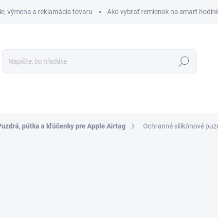
ie, výmena a reklamácia tovaru
Ako vybrať remienok na smart hodin
Hľadať
VEĽKOSTI
OCHRANA PRE SMART HODINKY
PRÍSLUŠEN
Puzdrá, pútka a kľúčenky pre Apple Airtag
Ochranné silikónové puzd