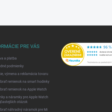
ORMÁCIE PRE VÁS
a a platba
dné podmienky
ie, výmena a reklamácia tovaru
brať remienok na smart hodinky
brať remienok na Apple Watch
nky a náramky pre Apple Watch
jčastejších otázok
ybrať náhradný náramok pre Mi