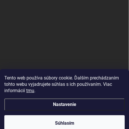
Tento web používa súbory cookie. Ďalším prechádzaním
tohto webu vyjadrujete súhlas s ich používaním. Viac
informácií
tmu
.
MujMiBand.cz
Nastavenie
Copyright 2026
MojRemienok.sk
. Všetky práva vyhradené.
Súhlasím